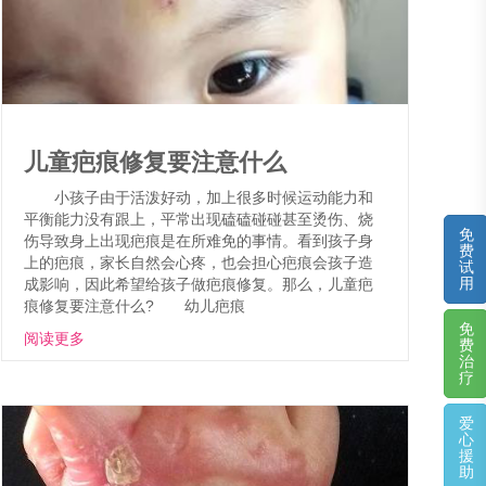
儿童疤痕修复要注意什么
小孩子由于活泼好动，加上很多时候运动能力和
平衡能力没有跟上，平常出现磕磕碰碰甚至烫伤、烧
免
伤导致身上出现疤痕是在所难免的事情。看到孩子身
费
上的疤痕，家长自然会心疼，也会担心疤痕会孩子造
试
用
成影响，因此希望给孩子做疤痕修复。那么，儿童疤
痕修复要注意什么? 幼儿疤痕
免
阅读更多
费
治
疗
爱
心
援
助