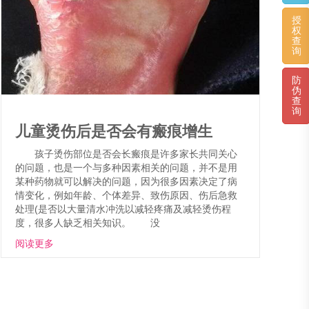
授
权
查
询
防
伪
查
询
儿童烫伤后是否会有瘢痕增生
孩子烫伤部位是否会长瘢痕是许多家长共同关心
的问题，也是一个与多种因素相关的问题，并不是用
某种药物就可以解决的问题，因为很多因素决定了病
情变化，例如年龄、个体差异、致伤原因、伤后急救
处理(是否以大量清水冲洗以减轻疼痛及减轻烫伤程
度，很多人缺乏相关知识。 没
阅读更多