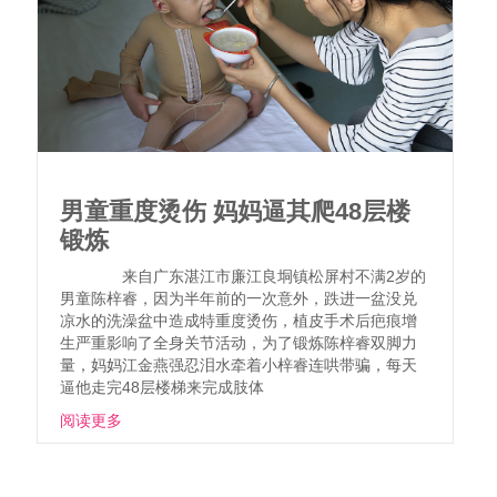
男童重度烫伤 妈妈逼其爬48层楼
锻炼
来自广东湛江市廉江良垌镇松屏村不满2岁的
男童陈梓睿，因为半年前的一次意外，跌进一盆没兑
凉水的洗澡盆中造成特重度烫伤，植皮手术后疤痕增
生严重影响了全身关节活动，为了锻炼陈梓睿双脚力
量，妈妈江金燕强忍泪水牵着小梓睿连哄带骗，每天
逼他走完48层楼梯来完成肢体
阅读更多