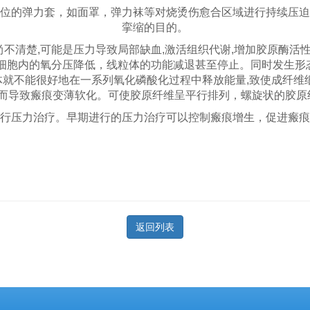
的弹力套，如面罩，弹力袜等对烧烫伤愈合区域进行持续压迫
挛缩的目的。
楚,可能是压力导致局部缺血,激活组织代谢,增加胶原酶活性
下细胞内的氧分压降低，线粒体的功能减退甚至停止。同时发生形
体就不能很好地在一系列氧化磷酸化过程中释放能量,致使成纤维细
从而导致瘢痕变薄软化。可使胶原纤维呈平行排列，螺旋状的胶
压力治疗。早期进行的压力治疗可以控制瘢痕增生，促进瘢痕
返回列表