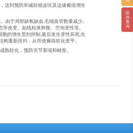
询
，达到预防和减轻植皮区及边缘瘢痕增生
防
伪
。由于局部缺氧缺血,毛细血管数量减少,
查
询
态学改变。如线粒体肿胀、空泡变性等。
胞的增生受到抑制,最后发生变性坏死,生
原结构重新排列，从而使瘢痕软化变平。
成熟软化，预防关节挛缩和畸形。