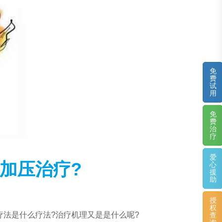
免
费
试
用
免
费
治
疗
爱
加压治疗?
心
援
助
授
权
法是什么疗法?治疗机理又是是什么呢?
查